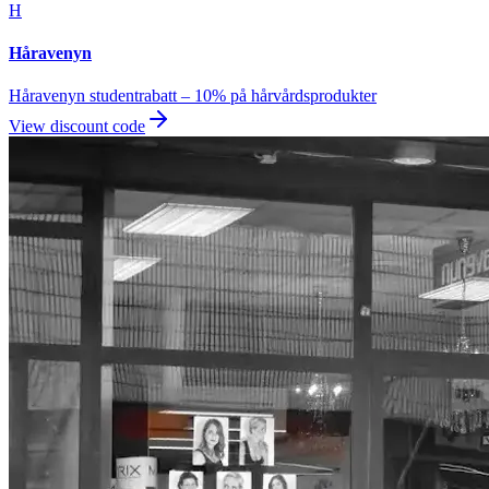
H
Håravenyn
Håravenyn studentrabatt – 10% på hårvårdsprodukter
View discount code