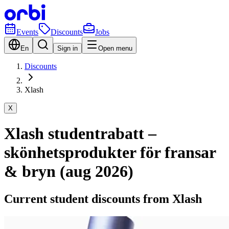
Events
Discounts
Jobs
En
Sign in
Open menu
Discounts
Xlash
X
Xlash studentrabatt –
skönhetsprodukter för fransar
& bryn (aug 2026)
Current student discounts from Xlash