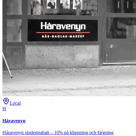
Local
H
Håravenyn
Håravenyn studentrabatt – 10% på klippning och färgning