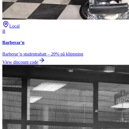
Local
B
Barberar'n
Barberar’n studentrabatt – 20% på klippning
View discount code