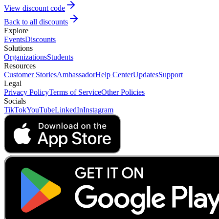
View discount code
Back to all discounts
Explore
Events
Discounts
Solutions
Organizations
Students
Resources
Customer Stories
Ambassador
Help Center
Updates
Support
Legal
Privacy Policy
Terms of Service
Other Policies
Socials
TikTok
YouTube
LinkedIn
Instagram