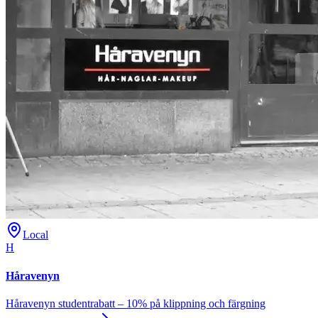
Local
H
Håravenyn
Håravenyn studentrabatt – 10% på klippning och färgning