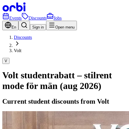
Events
Discounts
Jobs
En
Sign in
Open menu
Discounts
Volt
V
Volt studentrabatt – stilrent
mode för män (aug 2026)
Current student discounts from Volt