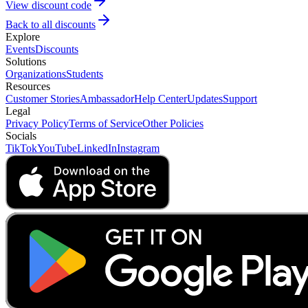
View discount code
Back to all discounts
Explore
Events
Discounts
Solutions
Organizations
Students
Resources
Customer Stories
Ambassador
Help Center
Updates
Support
Legal
Privacy Policy
Terms of Service
Other Policies
Socials
TikTok
YouTube
LinkedIn
Instagram