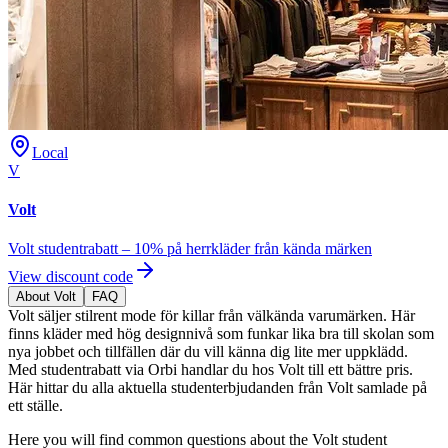
Local
V
Volt
Volt studentrabatt – 10% på herrkläder från kända märken
View discount code
About Volt
FAQ
Volt säljer stilrent mode för killar från välkända varumärken. Här
finns kläder med hög designnivå som funkar lika bra till skolan som
nya jobbet och tillfällen där du vill känna dig lite mer uppklädd.
Med studentrabatt via Orbi handlar du hos Volt till ett bättre pris.
Här hittar du alla aktuella studenterbjudanden från Volt samlade på
ett ställe.
Here you will find common questions about the Volt student