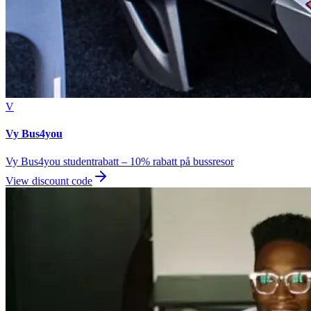
V
Vy Bus4you
Vy Bus4you studentrabatt – 10% rabatt på bussresor
View discount code