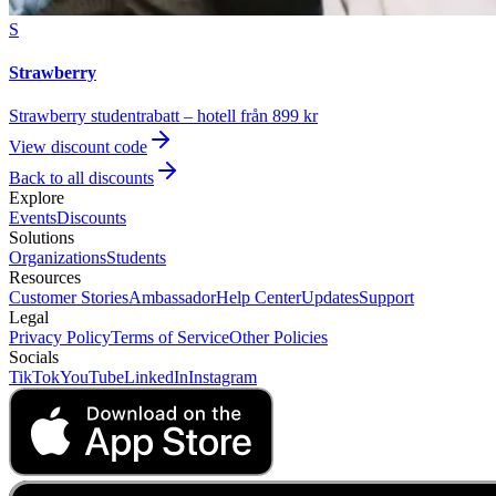
S
Strawberry
Strawberry studentrabatt – hotell från 899 kr
View discount code
Back to all discounts
Explore
Events
Discounts
Solutions
Organizations
Students
Resources
Customer Stories
Ambassador
Help Center
Updates
Support
Legal
Privacy Policy
Terms of Service
Other Policies
Socials
TikTok
YouTube
LinkedIn
Instagram