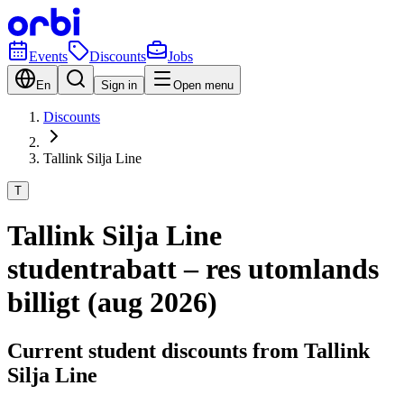
Events
Discounts
Jobs
En
Sign in
Open menu
Discounts
Tallink Silja Line
T
Tallink Silja Line
studentrabatt – res utomlands
billigt (aug 2026)
Current student discounts from Tallink
Silja Line