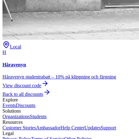
Local
H
Håravenyn
Håravenyn studentrabatt – 10% på klippning och färgning
View discount code
Back to all discounts
Explore
Events
Discounts
Solutions
Organizations
Students
Resources
Customer Stories
Ambassador
Help Center
Updates
Support
Legal
Privacy Policy
Terms of Service
Other Policies