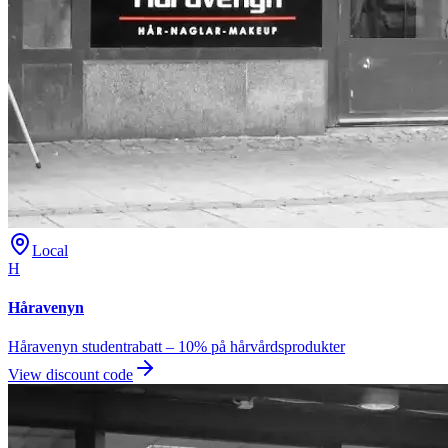
Local
H
Håravenyn
Håravenyn studentrabatt – 10% på hårvårdsprodukter
View discount code