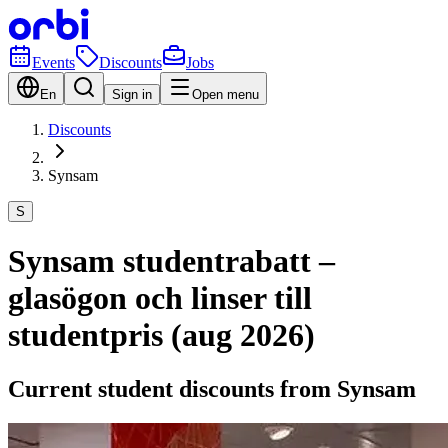
Events
Discounts
Jobs
En
Sign in
Open menu
Discounts
Synsam
S
Synsam studentrabatt –
glasögon och linser till
studentpris (aug 2026)
Current student discounts from Synsam