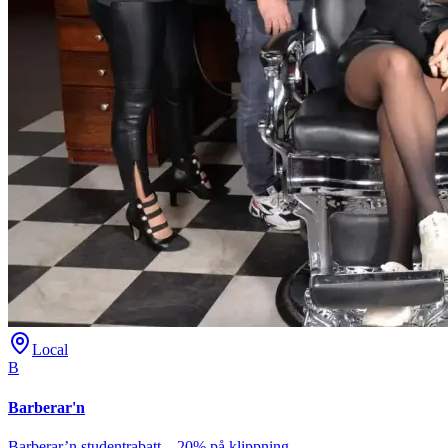
Local
B
Barberar'n
Barberar’n studentrabatt – 20% på klippning