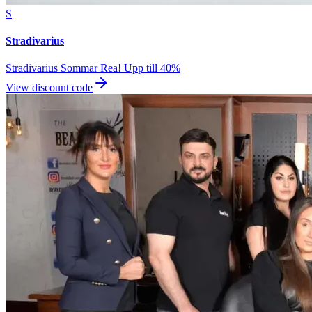
S
Stradivarius
Stradivarius Sommar Rea! Upp till 40%
View discount code