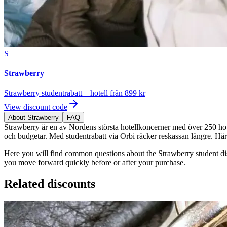
S
Strawberry
Strawberry studentrabatt – hotell från 899 kr
View discount code
About Strawberry
FAQ
Strawberry är en av Nordens största hotellkoncerner med över 250 hote
och budgetar. Med studentrabatt via Orbi räcker reskassan längre. Här 
Here you will find common questions about the Strawberry student dis
you move forward quickly before or after your purchase.
Related discounts