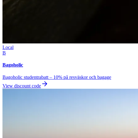
Local
B
Bagoholic
Bagoholic studentrabatt – 10% på resväskor och bagage
View discount code