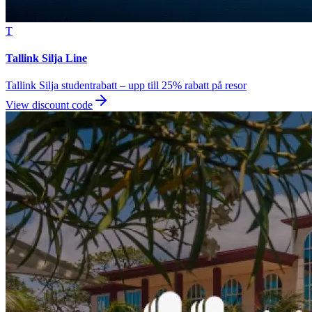
T
Tallink Silja Line
Tallink Silja studentrabatt – upp till 25% rabatt på resor
View discount code