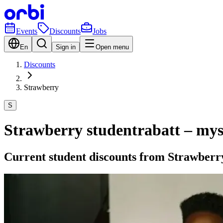
Events
Discounts
Jobs
En
Sign in
Open menu
Discounts
Strawberry
S
Strawberry studentrabatt – mysi
Current student discounts from Strawberr