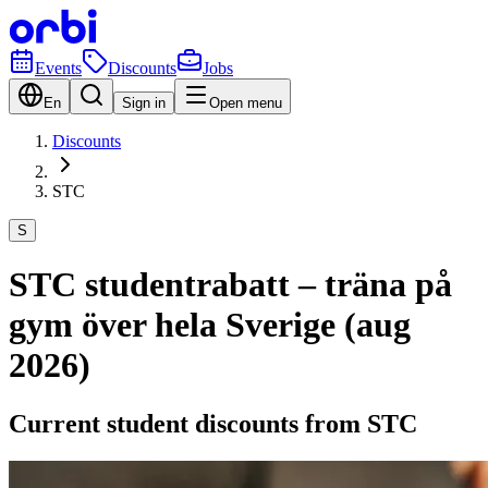
Events
Discounts
Jobs
En
Sign in
Open menu
Discounts
STC
S
STC studentrabatt – träna på
gym över hela Sverige (aug
2026)
Current student discounts from STC