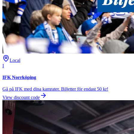
Local
I
IFK Norrköping
Gå på IFK med dina kamrater. Biljetter för endast 50 kr!
View discount code