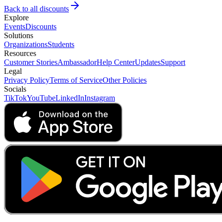
Back to all discounts
Explore
Events
Discounts
Solutions
Organizations
Students
Resources
Customer Stories
Ambassador
Help Center
Updates
Support
Legal
Privacy Policy
Terms of Service
Other Policies
Socials
TikTok
YouTube
LinkedIn
Instagram