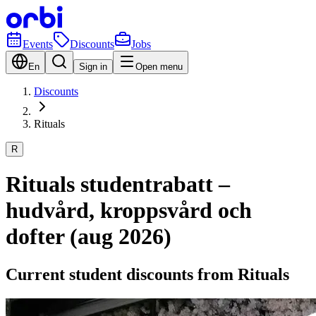
Events
Discounts
Jobs
En
Sign in
Open menu
Discounts
Rituals
R
Rituals studentrabatt –
hudvård, kroppsvård och
dofter (aug 2026)
Current student discounts from Rituals