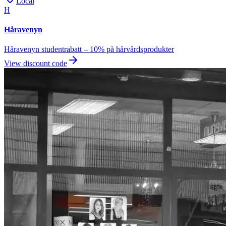
Local
H
Håravenyn
Håravenyn studentrabatt – 10% på hårvårdsprodukter
View discount code