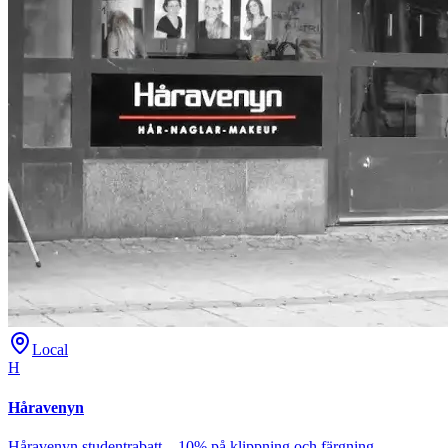
Local
H
Håravenyn
Håravenyn studentrabatt – 10% på klippning och färgning