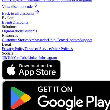
View discount code
Back to all discounts
Explore
Events
Discounts
Solutions
Organizations
Students
Resources
Customer Stories
Ambassador
Help Center
Updates
Support
Legal
Privacy Policy
Terms of Service
Other Policies
Socials
TikTok
YouTube
LinkedIn
Instagram