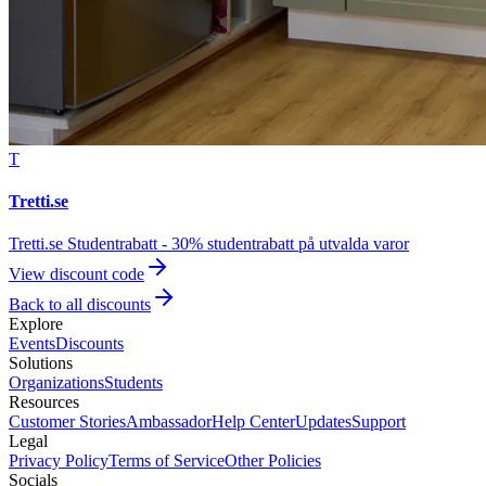
T
Tretti.se
Tretti.se Studentrabatt - 30% studentrabatt på utvalda varor
View discount code
Back to all discounts
Explore
Events
Discounts
Solutions
Organizations
Students
Resources
Customer Stories
Ambassador
Help Center
Updates
Support
Legal
Privacy Policy
Terms of Service
Other Policies
Socials