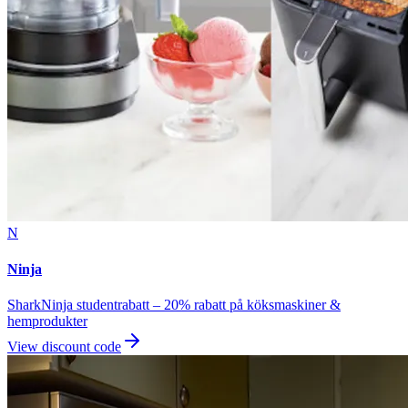
N
Ninja
SharkNinja studentrabatt – 20% rabatt på köksmaskiner &
hemprodukter
View discount code