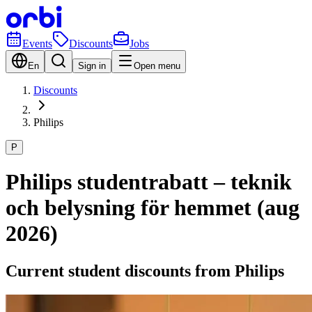
Events
Discounts
Jobs
En
Sign in
Open menu
Discounts
Philips
P
Philips studentrabatt – teknik
och belysning för hemmet (aug
2026)
Current student discounts from Philips