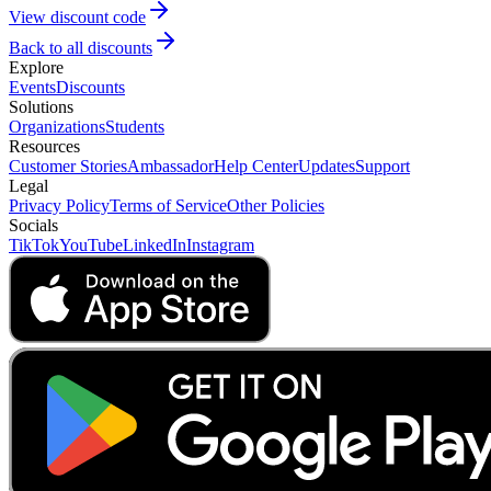
View discount code
Back to all discounts
Explore
Events
Discounts
Solutions
Organizations
Students
Resources
Customer Stories
Ambassador
Help Center
Updates
Support
Legal
Privacy Policy
Terms of Service
Other Policies
Socials
TikTok
YouTube
LinkedIn
Instagram