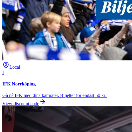
Local
I
IFK Norrköping
Gå på IFK med dina kamrater. Biljetter för endast 50 kr!
View discount code