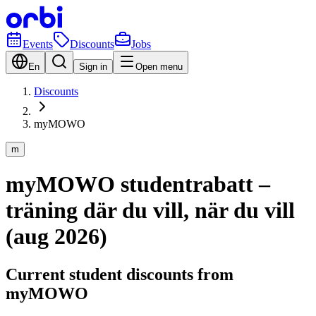
Events
Discounts
Jobs
En
Sign in
Open menu
Discounts
myMOWO
m
myMOWO studentrabatt –
träning där du vill, när du vill
(aug 2026)
Current student discounts from
myMOWO