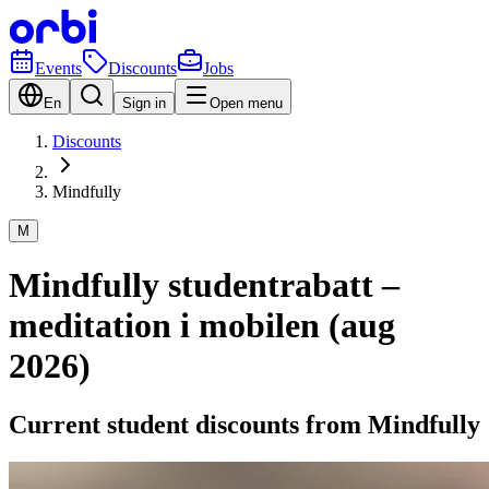
Events
Discounts
Jobs
En
Sign in
Open menu
Discounts
Mindfully
M
Mindfully studentrabatt –
meditation i mobilen (aug
2026)
Current student discounts from Mindfully