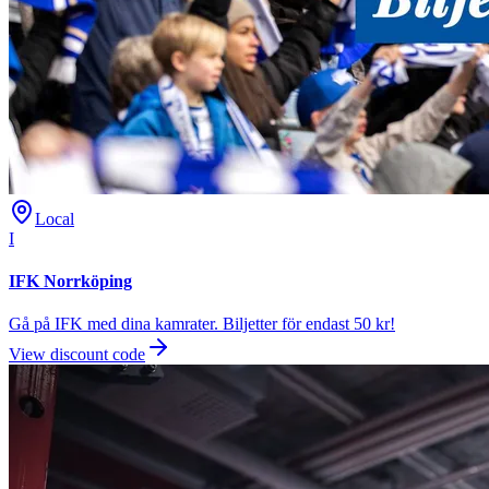
Local
I
IFK Norrköping
Gå på IFK med dina kamrater. Biljetter för endast 50 kr!
View discount code