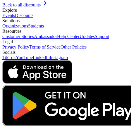
Back to all discounts
Explore
Events
Discounts
Solutions
Organizations
Students
Resources
Customer Stories
Ambassador
Help Center
Updates
Support
Legal
Privacy Policy
Terms of Service
Other Policies
Socials
TikTok
YouTube
LinkedIn
Instagram