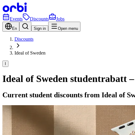
Events
Discounts
Jobs
En
Sign in
Open menu
Discounts
Ideal of Sweden
I
Ideal of Sweden studentrabatt –
Current student discounts from Ideal of S