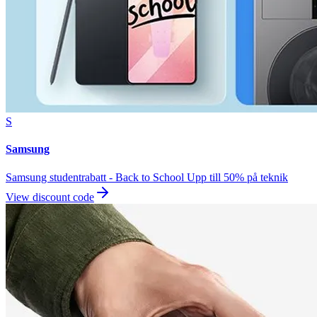
S
Samsung
Samsung studentrabatt - Back to School Upp till 50% på teknik
View discount code