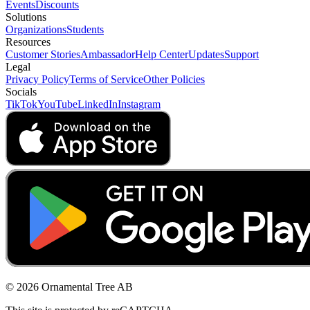
Events
Discounts
Solutions
Organizations
Students
Resources
Customer Stories
Ambassador
Help Center
Updates
Support
Legal
Privacy Policy
Terms of Service
Other Policies
Socials
TikTok
YouTube
LinkedIn
Instagram
© 2026 Ornamental Tree AB