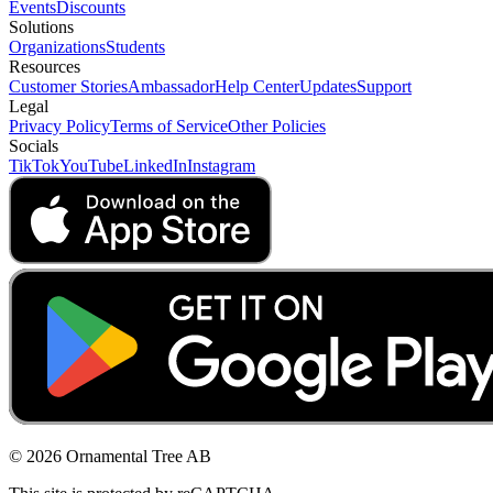
Events
Discounts
Solutions
Organizations
Students
Resources
Customer Stories
Ambassador
Help Center
Updates
Support
Legal
Privacy Policy
Terms of Service
Other Policies
Socials
TikTok
YouTube
LinkedIn
Instagram
© 2026 Ornamental Tree AB