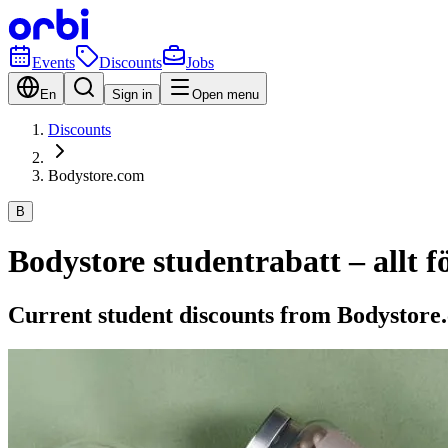
Events
Discounts
Jobs
En
Sign in
Open menu
Discounts
Bodystore.com
B
Bodystore studentrabatt – allt fö
Current student discounts from Bodystore