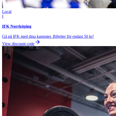
Local
I
IFK Norrköping
Gå på IFK med dina kamrater. Biljetter för endast 50 kr!
View discount code