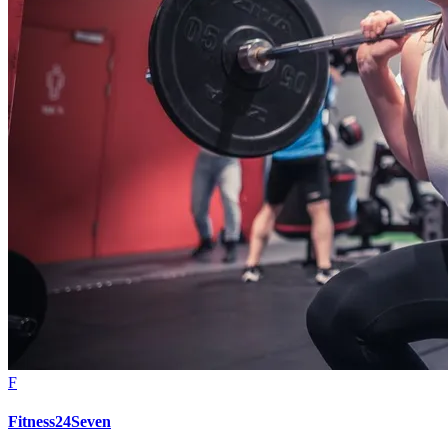
F
Fitness24Seven