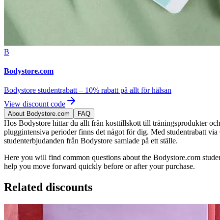
B
Bodystore.com
Bodystore studentrabatt – 10% rabatt på allt för hälsan
View discount code
About Bodystore.com
FAQ
Hos Bodystore hittar du allt från kosttillskott till träningsprodukter 
pluggintensiva perioder finns det något för dig. Med studentrabatt via O
studenterbjudanden från Bodystore samlade på ett ställe.
Here you will find common questions about the Bodystore.com student 
help you move forward quickly before or after your purchase.
Related discounts