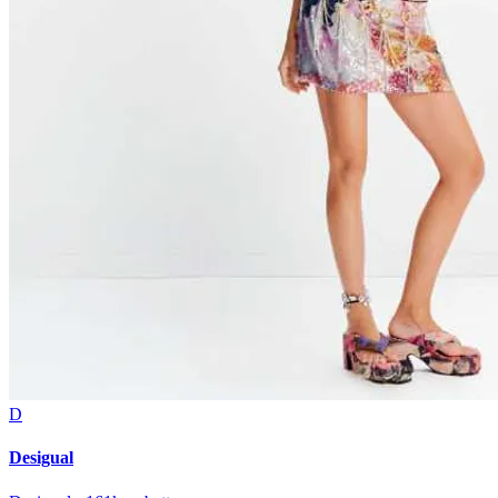
D
Desigual