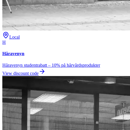
Local
H
Håravenyn
Håravenyn studentrabatt – 10% på hårvårdsprodukter
View discount code