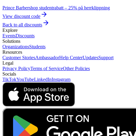
Prince Barbershop studentrabatt – 25% på herrklippning
View discount code
Back to all discounts
Explore
Events
Discounts
Solutions
Organizations
Students
Resources
Customer Stories
Ambassador
Help Center
Updates
Support
Legal
Privacy Policy
Terms of Service
Other Policies
Socials
TikTok
YouTube
LinkedIn
Instagram