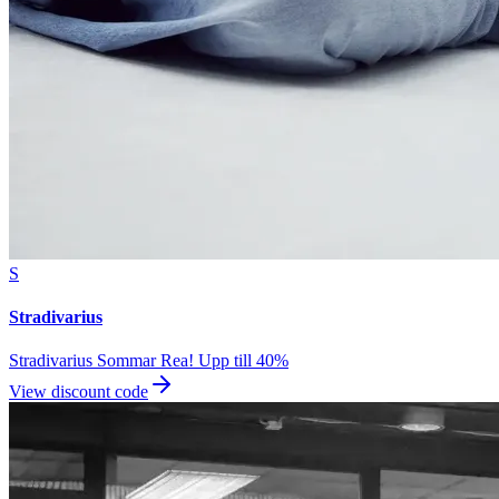
S
Stradivarius
Stradivarius Sommar Rea! Upp till 40%
View discount code