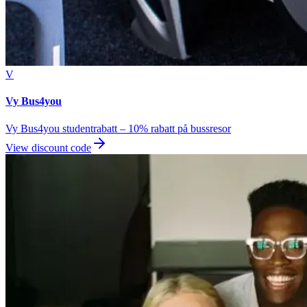
V
Vy Bus4you
Vy Bus4you studentrabatt – 10% rabatt på bussresor
View discount code