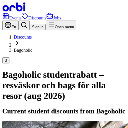
Events
Discounts
Jobs
En
Sign in
Open menu
Discounts
Bagoholic
B
Bagoholic studentrabatt –
resväskor och bags för alla
resor (aug 2026)
Current student discounts from Bagoholic