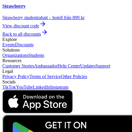
Strawberry
Strawberry studentrabatt – hotell från 899 kr
View discount code
Back to all discounts
Explore
Events
Discounts
Solutions
Organizations
Students
Resources
Customer Stories
Ambassador
Help Center
Updates
Support
Legal
Privacy Policy
Terms of Service
Other Policies
Socials
TikTok
YouTube
LinkedIn
Instagram