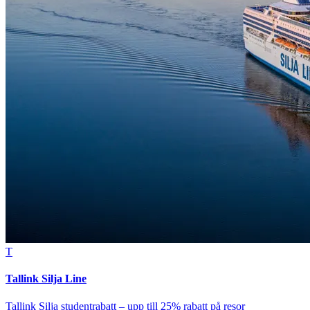
T
Tallink Silja Line
Tallink Silja studentrabatt – upp till 25% rabatt på resor