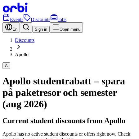
Events
Discounts
Jobs
En
Sign in
Open menu
Discounts
Apollo
A
Apollo studentrabatt – spara
på paketresor och semester
(aug 2026)
Current student discounts from Apollo
Apollo has no active student discounts or offers right now. Check