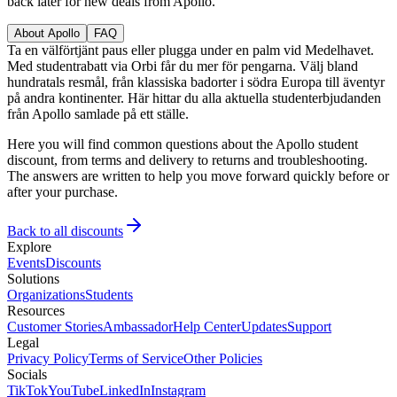
back later for new deals from Apollo.
About Apollo
FAQ
Ta en välförtjänt paus eller plugga under en palm vid Medelhavet.
Med studentrabatt via Orbi får du mer för pengarna. Välj bland
hundratals resmål, från klassiska badorter i södra Europa till äventyr
på andra kontinenter. Här hittar du alla aktuella studenterbjudanden
från Apollo samlade på ett ställe.
Here you will find common questions about the Apollo student
discount, from terms and delivery to returns and troubleshooting.
The answers are written to help you move forward quickly before or
after your purchase.
Back to all discounts
Explore
Events
Discounts
Solutions
Organizations
Students
Resources
Customer Stories
Ambassador
Help Center
Updates
Support
Legal
Privacy Policy
Terms of Service
Other Policies
Socials
TikTok
YouTube
LinkedIn
Instagram