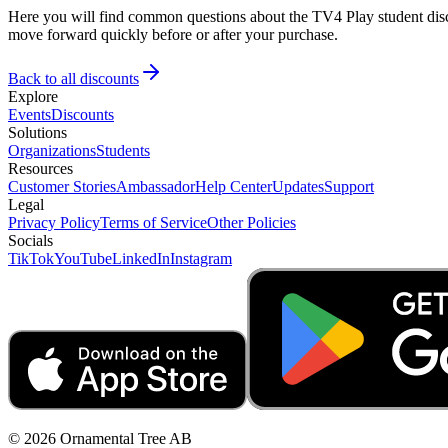
Here you will find common questions about the TV4 Play student disco
move forward quickly before or after your purchase.
Back to all discounts
Explore
Events
Discounts
Solutions
Organizations
Students
Resources
Customer Stories
Ambassador
Help Center
Updates
Support
Legal
Privacy Policy
Terms of Service
Other Policies
Socials
TikTok
YouTube
LinkedIn
Instagram
© 2026 Ornamental Tree AB