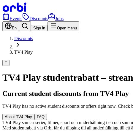
Events
Discounts
Jobs
En
Sign in
Open menu
Discounts
TV4 Play
T
TV4 Play studentrabatt – streama
Current student discounts from TV4 Play
TV4 Play has no active student discounts or offers right now. Check 
About TV4 Play
FAQ
TV4 Play samlar serier, filmer, sport och underhållning i en och samma t
Med studentrabatt via Orbi får du tillgång till all underhållning till et