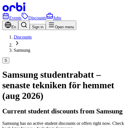
Events
Discounts
Jobs
En
Sign in
Open menu
Discounts
Samsung
S
Samsung studentrabatt –
senaste tekniken för hemmet
(aug 2026)
Current student discounts from Samsung
Samsung has no active student discounts or offers right now. Check