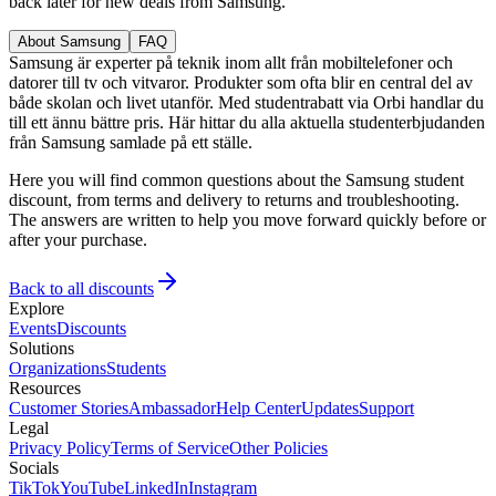
back later for new deals from Samsung.
About Samsung
FAQ
Samsung är experter på teknik inom allt från mobiltelefoner och
datorer till tv och vitvaror. Produkter som ofta blir en central del av
både skolan och livet utanför. Med studentrabatt via Orbi handlar du
till ett ännu bättre pris. Här hittar du alla aktuella studenterbjudanden
från Samsung samlade på ett ställe.
Here you will find common questions about the Samsung student
discount, from terms and delivery to returns and troubleshooting.
The answers are written to help you move forward quickly before or
after your purchase.
Back to all discounts
Explore
Events
Discounts
Solutions
Organizations
Students
Resources
Customer Stories
Ambassador
Help Center
Updates
Support
Legal
Privacy Policy
Terms of Service
Other Policies
Socials
TikTok
YouTube
LinkedIn
Instagram