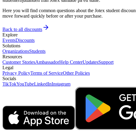
studenterbjudanden från Jotex samlade på ett ställe.
Here you will find common questions about the Jotex student discount
move forward quickly before or after your purchase.
Back to all discounts
Explore
Events
Discounts
Solutions
Organizations
Students
Resources
Customer Stories
Ambassador
Help Center
Updates
Support
Legal
Privacy Policy
Terms of Service
Other Policies
Socials
TikTok
YouTube
LinkedIn
Instagram