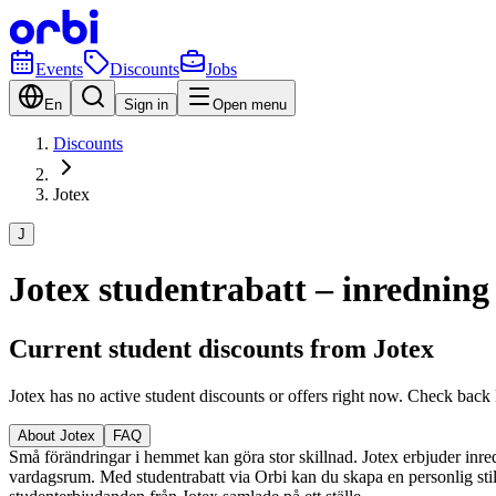
Events
Discounts
Jobs
En
Sign in
Open menu
Discounts
Jotex
J
Jotex studentrabatt – inredning
Current student discounts from Jotex
Jotex has no active student discounts or offers right now. Check back 
About Jotex
FAQ
Små förändringar i hemmet kan göra stor skillnad. Jotex erbjuder inredni
vardagsrum. Med studentrabatt via Orbi kan du skapa en personlig stil 