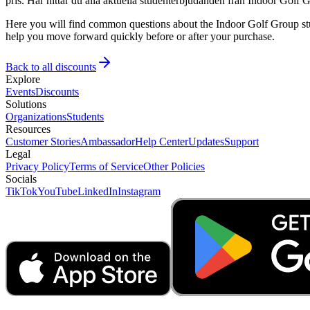
pris. Här hittar du alla aktuella studenterbjudanden från Indoor Golf G
Here you will find common questions about the Indoor Golf Group stud
help you move forward quickly before or after your purchase.
Back to all discounts
Explore
Events
Discounts
Solutions
Organizations
Students
Resources
Customer Stories
Ambassador
Help Center
Updates
Support
Legal
Privacy Policy
Terms of Service
Other Policies
Socials
TikTok
YouTube
LinkedIn
Instagram