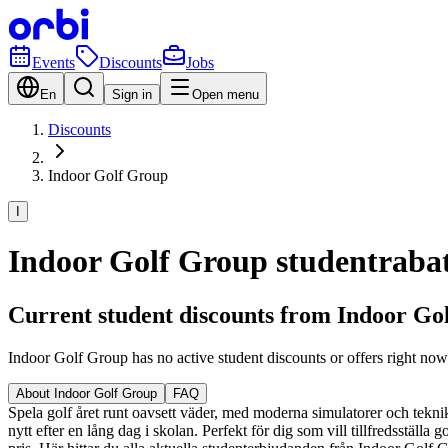
Events
Discounts
Jobs
En
Sign in
Open menu
Discounts
Indoor Golf Group
I
Indoor Golf Group studentrabatt
Current student discounts from Indoor Go
Indoor Golf Group has no active student discounts or offers right no
About Indoor Golf Group
FAQ
Spela golf året runt oavsett väder, med moderna simulatorer och teknik 
nytt efter en lång dag i skolan. Perfekt för dig som vill tillfredsställa 