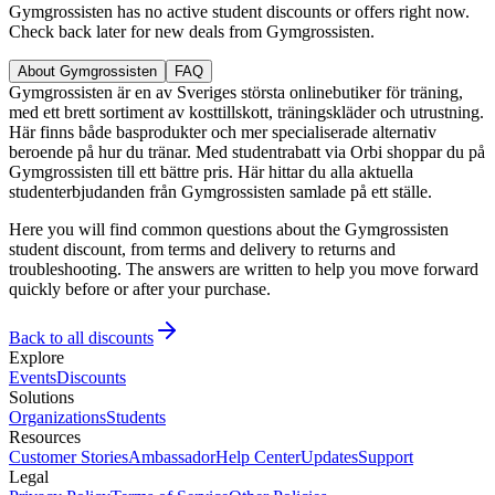
Gymgrossisten has no active student discounts or offers right now.
Check back later for new deals from Gymgrossisten.
About Gymgrossisten
FAQ
Gymgrossisten är en av Sveriges största onlinebutiker för träning,
med ett brett sortiment av kosttillskott, träningskläder och utrustning.
Här finns både basprodukter och mer specialiserade alternativ
beroende på hur du tränar. Med studentrabatt via Orbi shoppar du på
Gymgrossisten till ett bättre pris. Här hittar du alla aktuella
studenterbjudanden från Gymgrossisten samlade på ett ställe.
Here you will find common questions about the Gymgrossisten
student discount, from terms and delivery to returns and
troubleshooting. The answers are written to help you move forward
quickly before or after your purchase.
Back to all discounts
Explore
Events
Discounts
Solutions
Organizations
Students
Resources
Customer Stories
Ambassador
Help Center
Updates
Support
Legal