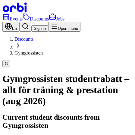
Events
Discounts
Jobs
En
Sign in
Open menu
Discounts
Gymgrossisten
G
Gymgrossisten studentrabatt –
allt för träning & prestation
(aug 2026)
Current student discounts from
Gymgrossisten