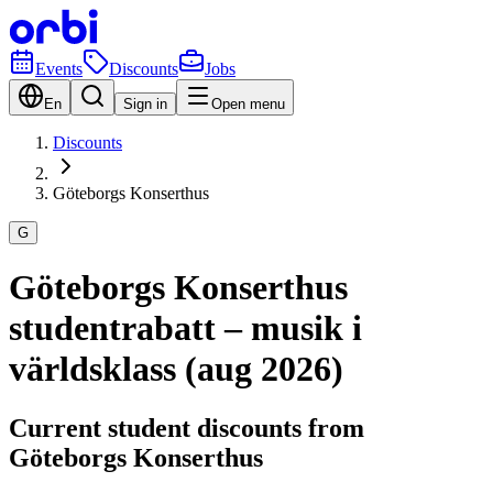
Events
Discounts
Jobs
En
Sign in
Open menu
Discounts
Göteborgs Konserthus
G
Göteborgs Konserthus
studentrabatt – musik i
världsklass (aug 2026)
Current student discounts from
Göteborgs Konserthus