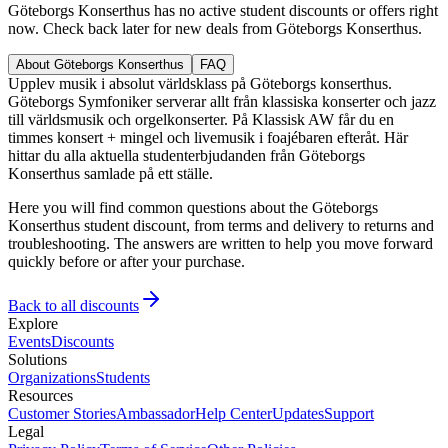
Göteborgs Konserthus has no active student discounts or offers right
now. Check back later for new deals from Göteborgs Konserthus.
About Göteborgs Konserthus
FAQ
Upplev musik i absolut världsklass på Göteborgs konserthus.
Göteborgs Symfoniker serverar allt från klassiska konserter och jazz
till världsmusik och orgelkonserter. På Klassisk AW får du en
timmes konsert + mingel och livemusik i foajébaren efteråt. Här
hittar du alla aktuella studenterbjudanden från Göteborgs
Konserthus samlade på ett ställe.
Here you will find common questions about the Göteborgs
Konserthus student discount, from terms and delivery to returns and
troubleshooting. The answers are written to help you move forward
quickly before or after your purchase.
Back to all discounts
Explore
Events
Discounts
Solutions
Organizations
Students
Resources
Customer Stories
Ambassador
Help Center
Updates
Support
Legal