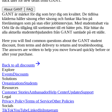
back later for new deals from GANT.
About GANT
FAQ
GANT är märket för dig som bryr dig om kvalitet. De tidlösa
kläderna håller säsong efter säsong och funkar lika bra på
föreläsningen som på stan eller jobbintervjun. Med studentrabatt via
Orbi får du tillgång till sortimentet till ett bättre pris. Här hittar du
alla aktuella studenterbjudanden från GANT samlade på ett ställe.
Here you will find common questions about the GANT student
discount, from terms and delivery to returns and troubleshooting.
The answers are written to help you move forward quickly before or
after your purchase.
Back to all discounts
Explore
Events
Discounts
Solutions
Organizations
Students
Resources
Customer Stories
Ambassador
Help Center
Updates
Support
Legal
Privacy Policy
Terms of Service
Other Policies
Socials
TikTok
YouTube
LinkedIn
Instagram