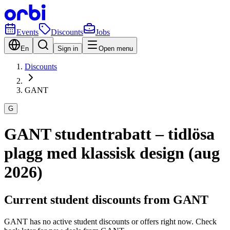
Events
Discounts
Jobs
En
Sign in
Open menu
Discounts
GANT
G
GANT studentrabatt – tidlösa
plagg med klassisk design (aug
2026)
Current student discounts from GANT
GANT has no active student discounts or offers right now. Check