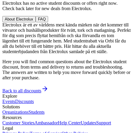
Electrolux has no active student discounts or offers right now.
Check back later for new deals from Electrolux.
About Electrolux
FAQ
Electrolux är ett av världens mest kända märken när det kommer till
vitvaror och hushållsprodukter för tvätt, tork och matlagning. Perfekt
för dig som precis flyttat hemifrån och ska förvandla en tom
lägenhet till ett fungerande hem. Med studentrabatt via Orbi får du
allt du behöver till ett bättre pris. Här hittar du alla aktuella
studenterbjudanden från Electrolux samlade på ett ställe.
Here you will find common questions about the Electrolux student
discount, from terms and delivery to returns and troubleshooting.
The answers are written to help you move forward quickly before or
after your purchase.
Back to all discounts
Explore
Events
Discounts
Solutions
Organizations
Students
Resources
Customer Stories
Ambassador
Help Center
Updates
Support
Legal