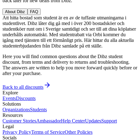
back later for new deals from Dibz.
About Dibz
FAQ
Att hitta bostad som student är en av de tuffaste utmaningarna i
studentlivet. Dibz låter dig gå med i över 200 bostadsköer och
studentköer runt om i Sverige samtidigt och ser till att dina köplatser
underhålls automatiskt. Med studentrabatt via Orbi kommer du
igång med tjänsten till ett förmånligt pris. Här hittar du alla aktuella
studenterbjudanden från Dibz samlade på ett ställe.
Here you will find common questions about the Dibz student
discount, from terms and delivery to returns and troubleshooting.
The answers are written to help you move forward quickly before or
after your purchase.
Back to all discounts
Explore
Events
Discounts
Solutions
Organizations
Students
Resources
Customer Stories
Ambassador
Help Center
Updates
Support
Legal
Privacy Policy
Terms of Service
Other Policies
Socials