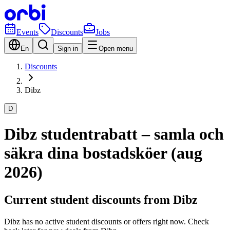
Events
Discounts
Jobs
En
Sign in
Open menu
Discounts
Dibz
D
Dibz studentrabatt – samla och
säkra dina bostadsköer (aug
2026)
Current student discounts from Dibz
Dibz has no active student discounts or offers right now. Check