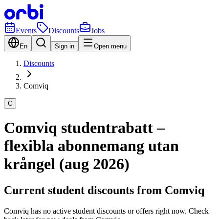
Events
Discounts
Jobs
En
Sign in
Open menu
Discounts
Comviq
C
Comviq studentrabatt –
flexibla abonnemang utan
krångel (aug 2026)
Current student discounts from Comviq
Comviq has no active student discounts or offers right now. Check