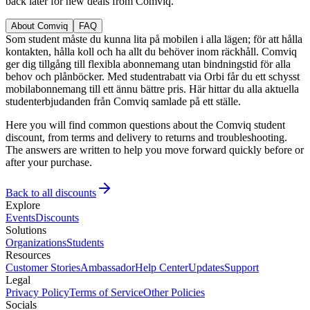
back later for new deals from Comviq.
About Comviq
FAQ
Som student måste du kunna lita på mobilen i alla lägen; för att hålla
kontakten, hålla koll och ha allt du behöver inom räckhåll. Comviq
ger dig tillgång till flexibla abonnemang utan bindningstid för alla
behov och plånböcker. Med studentrabatt via Orbi får du ett schysst
mobilabonnemang till ett ännu bättre pris. Här hittar du alla aktuella
studenterbjudanden från Comviq samlade på ett ställe.
Here you will find common questions about the Comviq student
discount, from terms and delivery to returns and troubleshooting.
The answers are written to help you move forward quickly before or
after your purchase.
Back to all discounts
Explore
Events
Discounts
Solutions
Organizations
Students
Resources
Customer Stories
Ambassador
Help Center
Updates
Support
Legal
Privacy Policy
Terms of Service
Other Policies
Socials