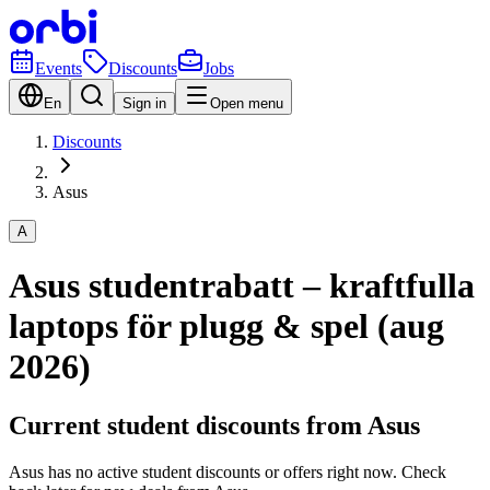
Events
Discounts
Jobs
En
Sign in
Open menu
Discounts
Asus
A
Asus studentrabatt – kraftfulla
laptops för plugg & spel (aug
2026)
Current student discounts from Asus
Asus has no active student discounts or offers right now. Check