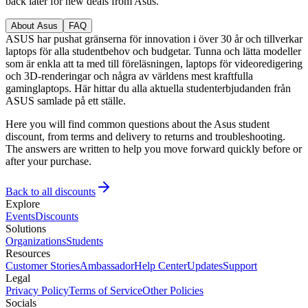
back later for new deals from Asus.
About Asus
FAQ
ASUS har pushat gränserna för innovation i över 30 år och tillverkar
laptops för alla studentbehov och budgetar. Tunna och lätta modeller
som är enkla att ta med till föreläsningen, laptops för videoredigering
och 3D-renderingar och några av världens mest kraftfulla
gaminglaptops. Här hittar du alla aktuella studenterbjudanden från
ASUS samlade på ett ställe.
Here you will find common questions about the Asus student
discount, from terms and delivery to returns and troubleshooting.
The answers are written to help you move forward quickly before or
after your purchase.
Back to all discounts
Explore
Events
Discounts
Solutions
Organizations
Students
Resources
Customer Stories
Ambassador
Help Center
Updates
Support
Legal
Privacy Policy
Terms of Service
Other Policies
Socials