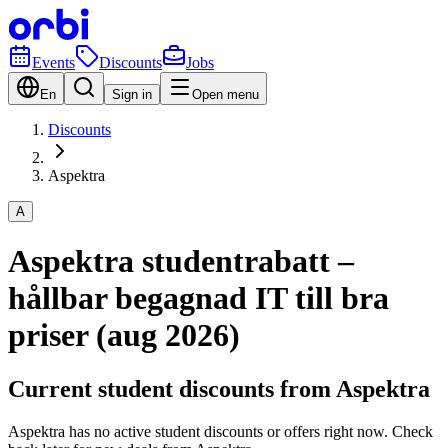
Events
Discounts
Jobs
En
Sign in
Open menu
Discounts
Aspektra
A
Aspektra studentrabatt –
hållbar begagnad IT till bra
priser (aug 2026)
Current student discounts from Aspektra
Aspektra has no active student discounts or offers right now. Check