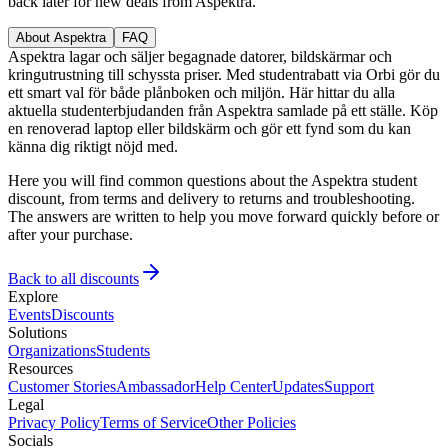
back later for new deals from Aspektra.
About Aspektra
FAQ
Aspektra lagar och säljer begagnade datorer, bildskärmar och
kringutrustning till schyssta priser. Med studentrabatt via Orbi gör du
ett smart val för både plånboken och miljön. Här hittar du alla
aktuella studenterbjudanden från Aspektra samlade på ett ställe. Köp
en renoverad laptop eller bildskärm och gör ett fynd som du kan
känna dig riktigt nöjd med.
Here you will find common questions about the Aspektra student
discount, from terms and delivery to returns and troubleshooting.
The answers are written to help you move forward quickly before or
after your purchase.
Back to all discounts
Explore
Events
Discounts
Solutions
Organizations
Students
Resources
Customer Stories
Ambassador
Help Center
Updates
Support
Legal
Privacy Policy
Terms of Service
Other Policies
Socials