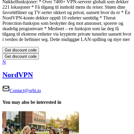
Nøkkelfunksjoner:
* Over 7400+ VPN-servere globalt som dekker
221 lokasjoner
* Få tilgang til innhold mens du reiser. Strøm dine
favorittfilmer og TV-serier sikkert og privat, uansett hvor du er
* Én
NordVPN-konto dekker opptil 10 enheter samtidig
* Threat
Protection-funksjon som beskytter deg mot annonser, sporere og
skadelig programvare
* Meshnet – en funksjon som lar deg få
tilgang til eksterne enheter via krypterte private tunneler uansett hvor
i verden de befinner seg. Dette muliggjør LAN-spilling og mye mer
Get discount code
Get discount code
N
NordVPN
Contact@orbi.io
You may also be interested in