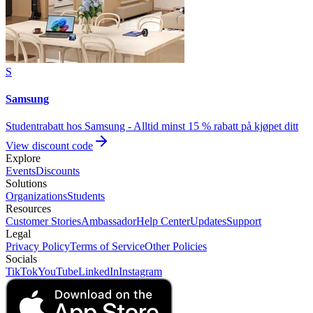
S
Samsung
Studentrabatt hos Samsung - Alltid minst 15 % rabatt på kjøpet ditt
View discount code
Explore
Events
Discounts
Solutions
Organizations
Students
Resources
Customer Stories
Ambassador
Help Center
Updates
Support
Legal
Privacy Policy
Terms of Service
Other Policies
Socials
TikTok
YouTube
LinkedIn
Instagram