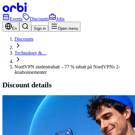
Events
Discounts
Jobs
En
Sign in
Open menu
Discounts
Technology &…
NordVPN studentrabatt – 77 % rabatt på NordVPNs 2-
årsabonnementer
Discount details