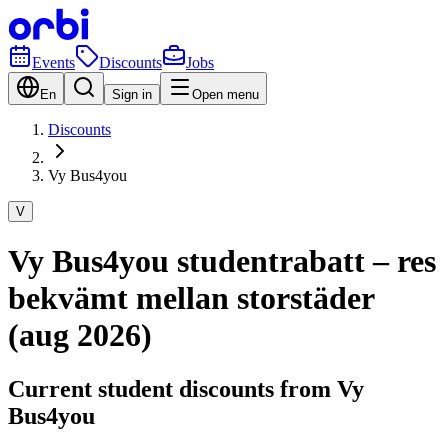
Events
Discounts
Jobs
En
Sign in
Open menu
Discounts
Vy Bus4you
V
Vy Bus4you studentrabatt – res
bekvämt mellan storstäder
(aug 2026)
Current student discounts from Vy
Bus4you