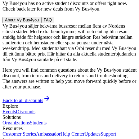
Vy Bus4you has no active student discounts or offers right now.
Check back later for new deals from Vy Bus4you.
About Vy Bus4you
FAQ
Vy Bus4you säljer bekväma bussresor mellan flera av Nordens
största städer. Med extra benutrymme, wifi och eluttag blir resan
smidig både för helgresor och längre sträckor. Res bekvämt mellan
studieorten och hemstaden eller spara pengar under nästa
weekendtripp. Med studentrabatt via Orbi reser du med Vy Bus4you
till ett ännu bättre pris. Här hittar du alla aktuella studenterbjudanden
från Vy Bus4you samlade på ett ställe.
Here you will find common questions about the Vy Bus4you student
discount, from terms and delivery to returns and troubleshooting.
The answers are written to help you move forward quickly before or
after your purchase.
Back to all discounts
Explore
Events
Discounts
Solutions
Organizations
Students
Resources
Customer Stories
Ambassador
Help Center
Updates
Support