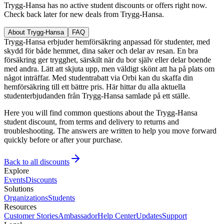
Trygg-Hansa has no active student discounts or offers right now.
Check back later for new deals from Trygg-Hansa.
About Trygg-Hansa
FAQ
Trygg-Hansa erbjuder hemförsäkring anpassad för studenter, med
skydd för både hemmet, dina saker och delar av resan. En bra
försäkring ger trygghet, särskilt när du bor själv eller delar boende
med andra. Lätt att skjuta upp, men väldigt skönt att ha på plats om
något inträffar. Med studentrabatt via Orbi kan du skaffa din
hemförsäkring till ett bättre pris. Här hittar du alla aktuella
studenterbjudanden från Trygg-Hansa samlade på ett ställe.
Here you will find common questions about the Trygg-Hansa
student discount, from terms and delivery to returns and
troubleshooting. The answers are written to help you move forward
quickly before or after your purchase.
Back to all discounts
Explore
Events
Discounts
Solutions
Organizations
Students
Resources
Customer Stories
Ambassador
Help Center
Updates
Support