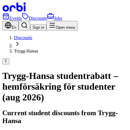
Events
Discounts
Jobs
En
Sign in
Open menu
Discounts
Trygg-Hansa
T
Trygg-Hansa studentrabatt –
hemförsäkring för studenter
(aug 2026)
Current student discounts from Trygg-
Hansa