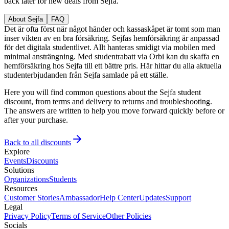
back later for new deals from Sejfa.
About Sejfa
FAQ
Det är ofta först när något händer och kassaskåpet är tomt som man
inser vikten av en bra försäkring. Sejfas hemförsäkring är anpassad
för det digitala studentlivet. Allt hanteras smidigt via mobilen med
minimal ansträngning. Med studentrabatt via Orbi kan du skaffa en
hemförsäkring hos Sejfa till ett bättre pris. Här hittar du alla aktuella
studenterbjudanden från Sejfa samlade på ett ställe.
Here you will find common questions about the Sejfa student
discount, from terms and delivery to returns and troubleshooting.
The answers are written to help you move forward quickly before or
after your purchase.
Back to all discounts
Explore
Events
Discounts
Solutions
Organizations
Students
Resources
Customer Stories
Ambassador
Help Center
Updates
Support
Legal
Privacy Policy
Terms of Service
Other Policies
Socials