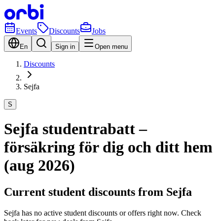
Events
Discounts
Jobs
En
Sign in
Open menu
Discounts
Sejfa
S
Sejfa studentrabatt –
försäkring för dig och ditt hem
(aug 2026)
Current student discounts from Sejfa
Sejfa has no active student discounts or offers right now. Check