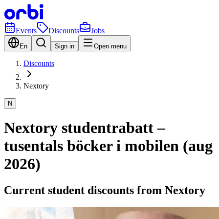
Events
Discounts
Jobs
En
Sign in
Open menu
Discounts
Nextory
N
Nextory studentrabatt –
tusentals böcker i mobilen (aug
2026)
Current student discounts from Nextory