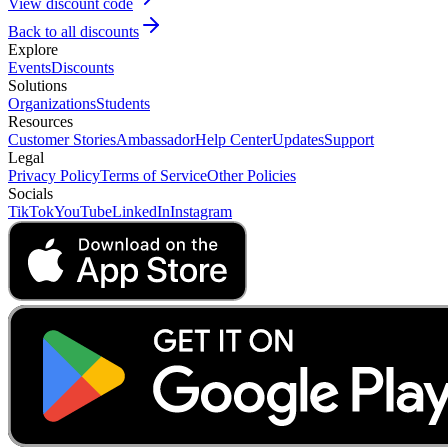
View discount code
Back to all discounts
Explore
Events
Discounts
Solutions
Organizations
Students
Resources
Customer Stories
Ambassador
Help Center
Updates
Support
Legal
Privacy Policy
Terms of Service
Other Policies
Socials
TikTok
YouTube
LinkedIn
Instagram