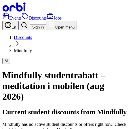
Events
Discounts
Jobs
En
Sign in
Open menu
Discounts
Mindfully
M
Mindfully studentrabatt –
meditation i mobilen (aug
2026)
Current student discounts from Mindfully
Mindfully has no active student discounts or offers right now. Check