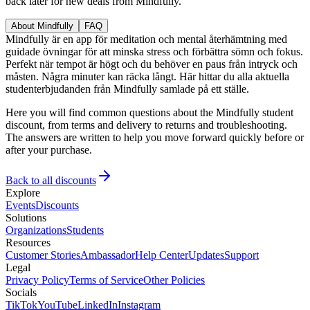
back later for new deals from Mindfully.
About Mindfully
FAQ
Mindfully är en app för meditation och mental återhämtning med
guidade övningar för att minska stress och förbättra sömn och fokus.
Perfekt när tempot är högt och du behöver en paus från intryck och
måsten. Några minuter kan räcka långt. Här hittar du alla aktuella
studenterbjudanden från Mindfully samlade på ett ställe.
Here you will find common questions about the Mindfully student
discount, from terms and delivery to returns and troubleshooting.
The answers are written to help you move forward quickly before or
after your purchase.
Back to all discounts
Explore
Events
Discounts
Solutions
Organizations
Students
Resources
Customer Stories
Ambassador
Help Center
Updates
Support
Legal
Privacy Policy
Terms of Service
Other Policies
Socials
TikTok
YouTube
LinkedIn
Instagram