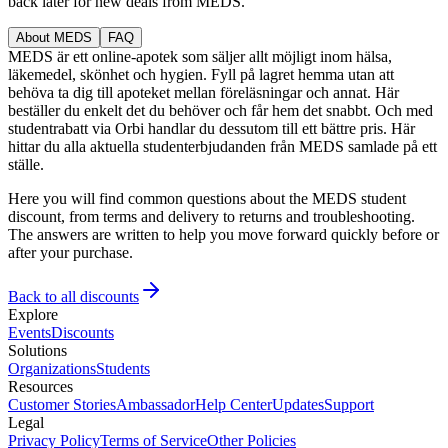
back later for new deals from MEDS.
About MEDS
FAQ
MEDS är ett online-apotek som säljer allt möjligt inom hälsa,
läkemedel, skönhet och hygien. Fyll på lagret hemma utan att
behöva ta dig till apoteket mellan föreläsningar och annat. Här
beställer du enkelt det du behöver och får hem det snabbt. Och med
studentrabatt via Orbi handlar du dessutom till ett bättre pris. Här
hittar du alla aktuella studenterbjudanden från MEDS samlade på ett
ställe.
Here you will find common questions about the MEDS student
discount, from terms and delivery to returns and troubleshooting.
The answers are written to help you move forward quickly before or
after your purchase.
Back to all discounts
Explore
Events
Discounts
Solutions
Organizations
Students
Resources
Customer Stories
Ambassador
Help Center
Updates
Support
Legal
Privacy Policy
Terms of Service
Other Policies