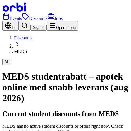
Events
Discounts
Jobs
En
Sign in
Open menu
Discounts
MEDS
M
MEDS studentrabatt – apotek
online med snabb leverans (aug
2026)
Current student discounts from MEDS
MEDS has no active student discounts or offers right now. Check