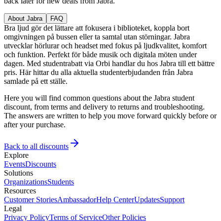
back later for new deals from Jabra.
About Jabra
FAQ
Bra ljud gör det lättare att fokusera i biblioteket, koppla bort
omgivningen på bussen eller ta samtal utan störningar. Jabra
utvecklar hörlurar och headset med fokus på ljudkvalitet, komfort
och funktion. Perfekt för både musik och digitala möten under
dagen. Med studentrabatt via Orbi handlar du hos Jabra till ett bättre
pris. Här hittar du alla aktuella studenterbjudanden från Jabra
samlade på ett ställe.
Here you will find common questions about the Jabra student
discount, from terms and delivery to returns and troubleshooting.
The answers are written to help you move forward quickly before or
after your purchase.
Back to all discounts
Explore
Events
Discounts
Solutions
Organizations
Students
Resources
Customer Stories
Ambassador
Help Center
Updates
Support
Legal
Privacy Policy
Terms of Service
Other Policies