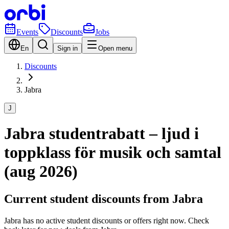
Events
Discounts
Jobs
En
Sign in
Open menu
Discounts
Jabra
J
Jabra studentrabatt – ljud i
toppklass för musik och samtal
(aug 2026)
Current student discounts from Jabra
Jabra has no active student discounts or offers right now. Check