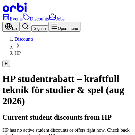
Events
Discounts
Jobs
En
Sign in
Open menu
Discounts
HP
H
HP studentrabatt – kraftfull
teknik för studier & spel (aug
2026)
Current student discounts from HP
HP has no active student discounts or offers right now. Check back