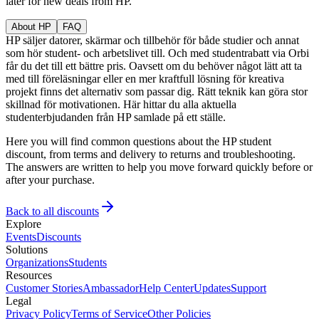
later for new deals from HP.
About HP
FAQ
HP säljer datorer, skärmar och tillbehör för både studier och annat
som hör student- och arbetslivet till. Och med studentrabatt via Orbi
får du det till ett bättre pris. Oavsett om du behöver något lätt att ta
med till föreläsningar eller en mer kraftfull lösning för kreativa
projekt finns det alternativ som passar dig. Rätt teknik kan göra stor
skillnad för motivationen. Här hittar du alla aktuella
studenterbjudanden från HP samlade på ett ställe.
Here you will find common questions about the HP student
discount, from terms and delivery to returns and troubleshooting.
The answers are written to help you move forward quickly before or
after your purchase.
Back to all discounts
Explore
Events
Discounts
Solutions
Organizations
Students
Resources
Customer Stories
Ambassador
Help Center
Updates
Support
Legal
Privacy Policy
Terms of Service
Other Policies