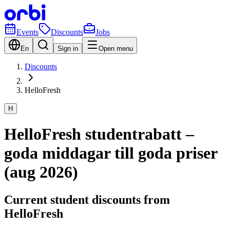
Events
Discounts
Jobs
En
Sign in
Open menu
Discounts
HelloFresh
H
HelloFresh studentrabatt –
goda middagar till goda priser
(aug 2026)
Current student discounts from
HelloFresh