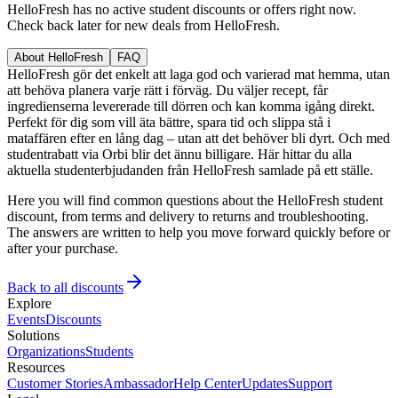
HelloFresh has no active student discounts or offers right now.
Check back later for new deals from HelloFresh.
About HelloFresh
FAQ
HelloFresh gör det enkelt att laga god och varierad mat hemma, utan
att behöva planera varje rätt i förväg. Du väljer recept, får
ingredienserna levererade till dörren och kan komma igång direkt.
Perfekt för dig som vill äta bättre, spara tid och slippa stå i
mataffären efter en lång dag – utan att det behöver bli dyrt. Och med
studentrabatt via Orbi blir det ännu billigare. Här hittar du alla
aktuella studenterbjudanden från HelloFresh samlade på ett ställe.
Here you will find common questions about the HelloFresh student
discount, from terms and delivery to returns and troubleshooting.
The answers are written to help you move forward quickly before or
after your purchase.
Back to all discounts
Explore
Events
Discounts
Solutions
Organizations
Students
Resources
Customer Stories
Ambassador
Help Center
Updates
Support