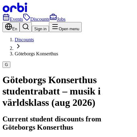
Events
Discounts
Jobs
En
Sign in
Open menu
Discounts
Göteborgs Konserthus
G
Göteborgs Konserthus
studentrabatt – musik i
världsklass (aug 2026)
Current student discounts from
Göteborgs Konserthus