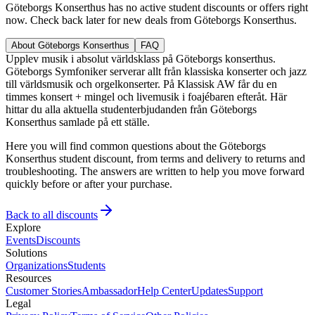
Göteborgs Konserthus has no active student discounts or offers right
now. Check back later for new deals from Göteborgs Konserthus.
About Göteborgs Konserthus
FAQ
Upplev musik i absolut världsklass på Göteborgs konserthus.
Göteborgs Symfoniker serverar allt från klassiska konserter och jazz
till världsmusik och orgelkonserter. På Klassisk AW får du en
timmes konsert + mingel och livemusik i foajébaren efteråt. Här
hittar du alla aktuella studenterbjudanden från Göteborgs
Konserthus samlade på ett ställe.
Here you will find common questions about the Göteborgs
Konserthus student discount, from terms and delivery to returns and
troubleshooting. The answers are written to help you move forward
quickly before or after your purchase.
Back to all discounts
Explore
Events
Discounts
Solutions
Organizations
Students
Resources
Customer Stories
Ambassador
Help Center
Updates
Support
Legal