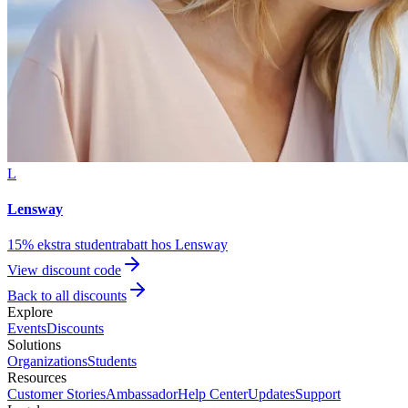
L
Lensway
15% ekstra studentrabatt hos Lensway
View discount code
Back to all discounts
Explore
Events
Discounts
Solutions
Organizations
Students
Resources
Customer Stories
Ambassador
Help Center
Updates
Support