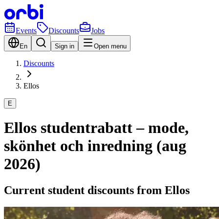
Events
Discounts
Jobs
En
Sign in
Open menu
Discounts
Ellos
E
Ellos studentrabatt – mode,
skönhet och inredning (aug
2026)
Current student discounts from Ellos