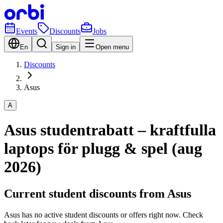
Events
Discounts
Jobs
En
Sign in
Open menu
Discounts
Asus
A
Asus studentrabatt – kraftfulla
laptops för plugg & spel (aug
2026)
Current student discounts from Asus
Asus has no active student discounts or offers right now. Check