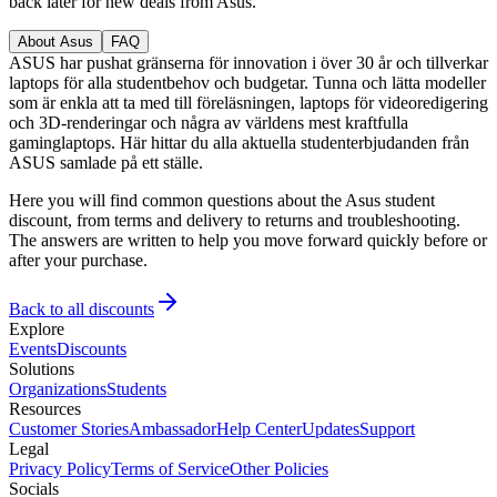
back later for new deals from Asus.
About Asus
FAQ
ASUS har pushat gränserna för innovation i över 30 år och tillverkar
laptops för alla studentbehov och budgetar. Tunna och lätta modeller
som är enkla att ta med till föreläsningen, laptops för videoredigering
och 3D-renderingar och några av världens mest kraftfulla
gaminglaptops. Här hittar du alla aktuella studenterbjudanden från
ASUS samlade på ett ställe.
Here you will find common questions about the Asus student
discount, from terms and delivery to returns and troubleshooting.
The answers are written to help you move forward quickly before or
after your purchase.
Back to all discounts
Explore
Events
Discounts
Solutions
Organizations
Students
Resources
Customer Stories
Ambassador
Help Center
Updates
Support
Legal
Privacy Policy
Terms of Service
Other Policies
Socials