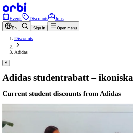
Events
Discounts
Jobs
En
Sign in
Open menu
Discounts
Adidas
A
Adidas studentrabatt – ikoniska
Current student discounts from Adidas