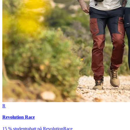
R
Revolution Race
15 % studentrabatt på RevolutionRace