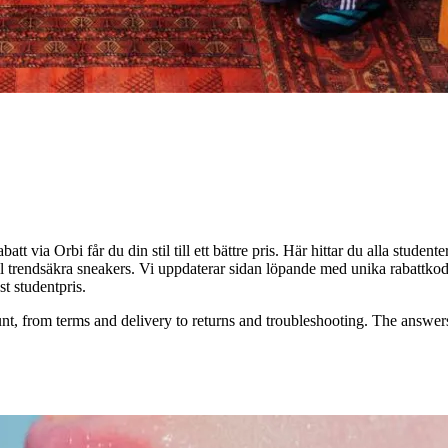
 via Orbi får du din stil till ett bättre pris. Här hittar du alla studen
t till trendsäkra sneakers. Vi uppdaterar sidan löpande med unika rabattk
st studentpris.
t, from terms and delivery to returns and troubleshooting. The answers