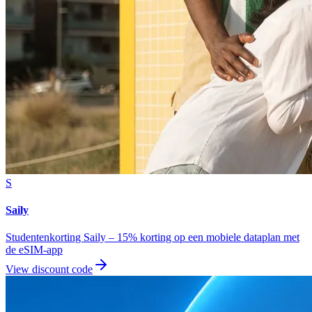
S
Saily
Studentenkorting Saily – 15% korting op een mobiele dataplan met
de eSIM-app
View discount code