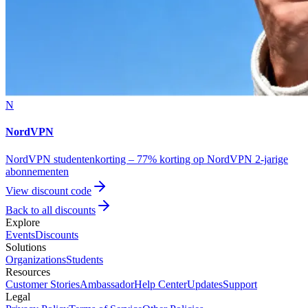
N
NordVPN
NordVPN studentenkorting – 77% korting op NordVPN 2-jarige
abonnementen
View discount code
Back to all discounts
Explore
Events
Discounts
Solutions
Organizations
Students
Resources
Customer Stories
Ambassador
Help Center
Updates
Support
Legal