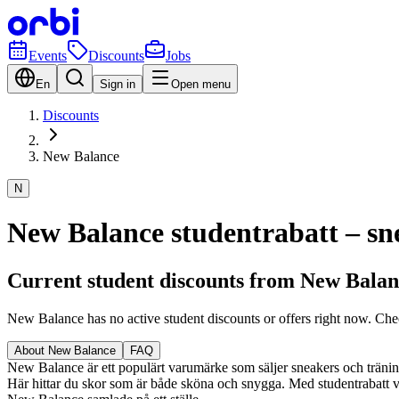
Events
Discounts
Jobs
En
Sign in
Open menu
Discounts
New Balance
N
New Balance studentrabatt – sne
Current student discounts from New Balan
New Balance has no active student discounts or offers right now. Ch
About New Balance
FAQ
New Balance är ett populärt varumärke som säljer sneakers och träningss
Här hittar du skor som är både sköna och snygga. Med studentrabatt via 