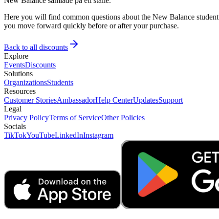
New Balance samlade på ett ställe.
Here you will find common questions about the New Balance student di
you move forward quickly before or after your purchase.
Back to all discounts
Explore
Events
Discounts
Solutions
Organizations
Students
Resources
Customer Stories
Ambassador
Help Center
Updates
Support
Legal
Privacy Policy
Terms of Service
Other Policies
Socials
TikTok
YouTube
LinkedIn
Instagram