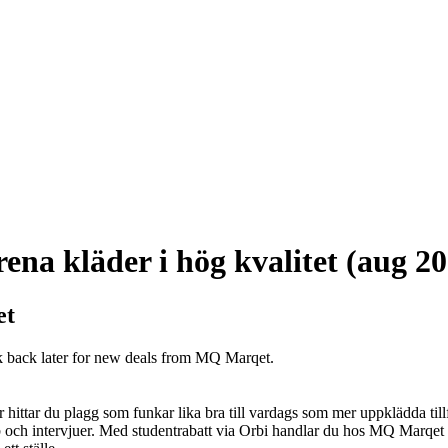
ena kläder i hög kvalitet (aug 2
et
k back later for new deals from MQ Marqet.
 hittar du plagg som funkar lika bra till vardags som mer uppklädda tillf
b och intervjuer. Med studentrabatt via Orbi handlar du hos MQ Marqet til