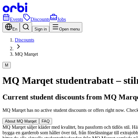
Events
Discounts
Jobs
En
Sign in
Open menu
Discounts
MQ Marqet
M
MQ Marqet studentrabatt – stilr
Current student discounts from MQ Marq
MQ Marqet has no active student discounts or offers right now. Chec
About MQ Marqet
FAQ
MQ Marqet säljer kläder med kvalitet, bra passform och tidlös stil. Här
bygga en garderob som håller över tid, från föreläsningar till extrajob