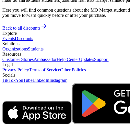
hittar du alla aktuella studenterbjudanden från MQ Marqet samlade på e
Here you will find common questions about the MQ Marqet student disc
you move forward quickly before or after your purchase.
Back to all discounts
Explore
Events
Discounts
Solutions
Organizations
Students
Resources
Customer Stories
Ambassador
Help Center
Updates
Support
Legal
Privacy Policy
Terms of Service
Other Policies
Socials
TikTok
YouTube
LinkedIn
Instagram