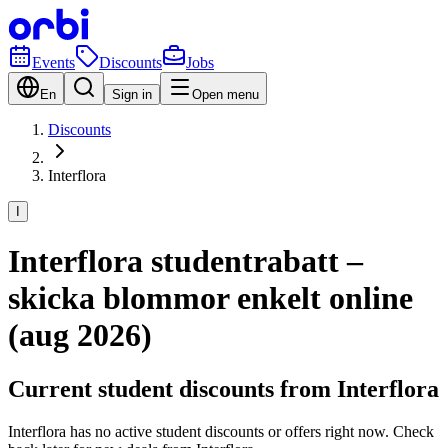
Events
Discounts
Jobs
En
Sign in
Open menu
Discounts
Interflora
I
Interflora studentrabatt –
skicka blommor enkelt online
(aug 2026)
Current student discounts from Interflora
Interflora has no active student discounts or offers right now. Check