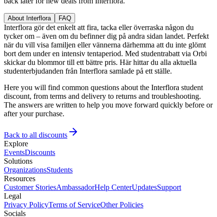
back later for new deals from Interflora.
About Interflora
FAQ
Interflora gör det enkelt att fira, tacka eller överraska någon du
tycker om – även om du befinner dig på andra sidan landet. Perfekt
när du vill visa familjen eller vännerna därhemma att du inte glömt
bort dem under en intensiv tentaperiod. Med studentrabatt via Orbi
skickar du blommor till ett bättre pris. Här hittar du alla aktuella
studenterbjudanden från Interflora samlade på ett ställe.
Here you will find common questions about the Interflora student
discount, from terms and delivery to returns and troubleshooting.
The answers are written to help you move forward quickly before or
after your purchase.
Back to all discounts
Explore
Events
Discounts
Solutions
Organizations
Students
Resources
Customer Stories
Ambassador
Help Center
Updates
Support
Legal
Privacy Policy
Terms of Service
Other Policies
Socials