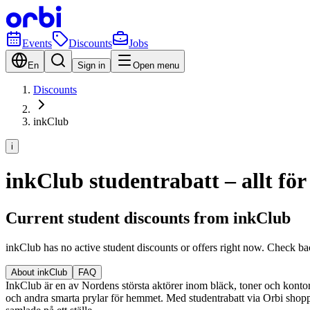
Events
Discounts
Jobs
En
Sign in
Open menu
Discounts
inkClub
i
inkClub studentrabatt – allt fö
Current student discounts from inkClub
inkClub has no active student discounts or offers right now. Check ba
About inkClub
FAQ
InkClub är en av Nordens största aktörer inom bläck, toner och kontorsma
och andra smarta prylar för hemmet. Med studentrabatt via Orbi shoppar