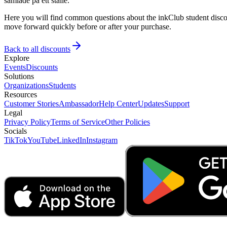
samlade på ett ställe.
Here you will find common questions about the inkClub student discou
move forward quickly before or after your purchase.
Back to all discounts
Explore
Events
Discounts
Solutions
Organizations
Students
Resources
Customer Stories
Ambassador
Help Center
Updates
Support
Legal
Privacy Policy
Terms of Service
Other Policies
Socials
TikTok
YouTube
LinkedIn
Instagram