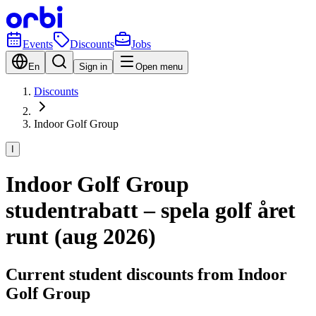
Events
Discounts
Jobs
En
Sign in
Open menu
Discounts
Indoor Golf Group
I
Indoor Golf Group
studentrabatt – spela golf året
runt (aug 2026)
Current student discounts from Indoor
Golf Group