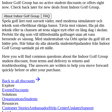
Indoor Golf Group has no active student discounts or offers right
now. Check back later for new deals from Indoor Golf Group.
About Indoor Golf Group
FAQ
Spela golf året runt oavsett väder, med moderna simulatorer och
teknik som efterliknar riktiga banor. Tävla mot vänner, fila på din
teknik eller ta chansen att testa något nytt efter en lång dag i skolan.
Perfekt för dig som vill tillfredsställa golfsuget utan att vara
beroende av säsong. Med studentrabatt via Orbi spelar du golf till ett
bättre pris. Här hittar du alla aktuella studenterbjudanden från Indoor
Golf Group samlade på ett ställe.
Here you will find common questions about the Indoor Golf Group
student discount, from terms and delivery to returns and
troubleshooting. The answers are written to help you move forward
quickly before or after your purchase.
Back to all discounts
Explore
Events
Discounts
Solutions
Organizations
Students
Resources
Customer Stories
Ambassador
Help Center
Updates
Support