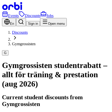
Events
Discounts
Jobs
En
Sign in
Open menu
Discounts
Gymgrossisten
G
Gymgrossisten studentrabatt –
allt för träning & prestation
(aug 2026)
Current student discounts from
Gymgrossisten