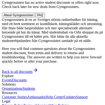
Gymgrossisten has no active student discounts or offers right now.
Check back later for new deals from Gymgrossisten.
About Gymgrossisten
FAQ
Gymgrossisten är en av Sveriges största onlinebutiker för träning,
med ett brett sortiment av kosttillskott, träningskläder och utrustning.
Här finns både basprodukter och mer specialiserade alternativ
beroende på hur du tränar. Med studentrabatt via Orbi shoppar du på
Gymgrossisten till ett bättre pris. Här hittar du alla aktuella
studenterbjudanden från Gymgrossisten samlade på ett ställe.
Here you will find common questions about the Gymgrossisten
student discount, from terms and delivery to returns and
troubleshooting. The answers are written to help you move forward
quickly before or after your purchase.
Back to all discounts
Explore
Events
Discounts
Solutions
Organizations
Students
Resources
Customer Stories
Ambassador
Help Center
Updates
Support
Legal